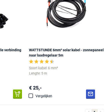
lle verbinding
WATTSTUNDE 6mm² solar kabel - zonnepaneel
naar laadregelaar 5m
Soort kabel: 6 mm²
Lengte: 5 m
€ 25,-
Vergelijken