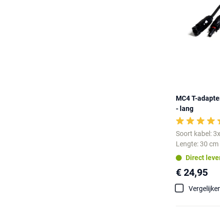
MC4 T-adapter
- lang
Soort kabel: 
Lengte: 30 cm
Direct lev
€ 24,95
Vergelijke