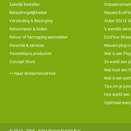
Zakelijk bestellen
Onbalansmarkt e
Betaalmogelijkheden
Nieuwe EcoFlo
Verzending & Bezorging
Anker SOLIX S
Retourneren & Ruilen
’s werelds eers
Retour of herroeping aanmelden
EcoFlow Stream
Garantie & services
Nieuwe plug-in
Tweedekans producten
Wat is een Plug
Concept Store
Zo werkt een pl
Wat kost een th
>> Naar de klantenservice
Wat is een por
Tips om je pow
Hoe werkt een
Optimaal energ
© 2013 - 2026 - Solar Power Supply B.V.