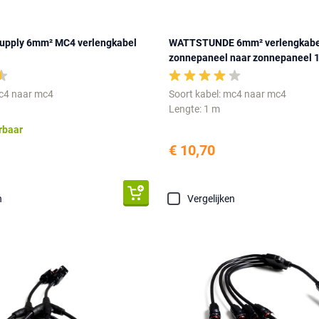
Supply 6mm² MC4 verlengkabel
WATTSTUNDE 6mm² verlengkabe
zonnepaneel naar zonnepaneel 
mc4 naar mc4
Soort kabel: mc4 naar mc4
Lengte: 1 m
erbaar
€ 10,70
n
Vergelijken