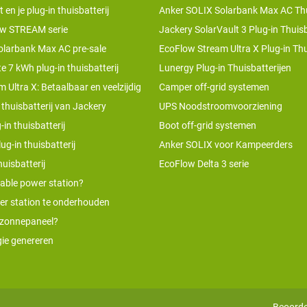
n je plug-in thuisbatterij
Anker SOLIX Solarbank Max AC Thu
w STREAM serie
Jackery SolarVault 3 Plug-in Thuisb
olarbank Max AC pre-sale
EcoFlow Stream Ultra X Plug-in Thu
te 7 kWh plug-in thuisbatterij
Lunergy Plug-in Thuisbatterijen
 Ultra X: Betaalbaar en veelzijdig
Camper off-grid systemen
 thuisbatterij van Jackery
UPS Noodstroomvoorziening
-in thuisbatterij
Boot off-grid systemen
ug-in thuisbatterij
Anker SOLIX voor Kampeerders
uisbatterij
EcoFlow Delta 3 serie
table power station?
er station te onderhouden
 zonnepaneel?
ie genereren