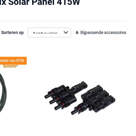
ix Solar Panel 415W
Sorteren op
6
Bijpassende accessoires
gesteld van BTW