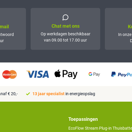
Chat met ons
mail
K
Op werkdagen beschikbaar
ntwoord
In onze
van 09.00 tot 17.00 uur
ur
D
naf € 20,-
13 jaar specialist
in energieopslag
Toepassingen
EcoFlow Stream Plug-in Thuisbatter