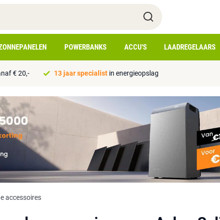
ZONNEPANELEN
POWERBANKS
ACCU'S
LAADREGELAARS
naf € 20,-
13 jaar specialist
in energieopslag
e accessoires