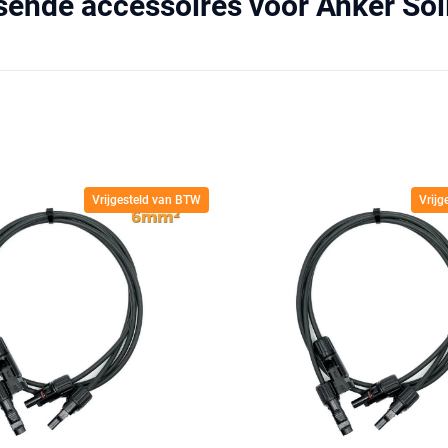
sende accessoires voor Anker Sol
Vrijgesteld van BTW
Vrij