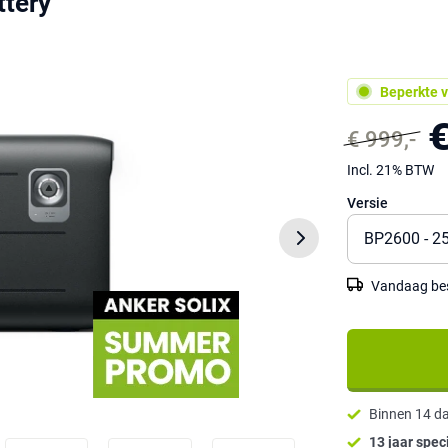
tery
Beperkte v
€
€ 999,-
Incl. 21% BTW
Versie
Vandaag best
Binnen 14 d
13 jaar speci