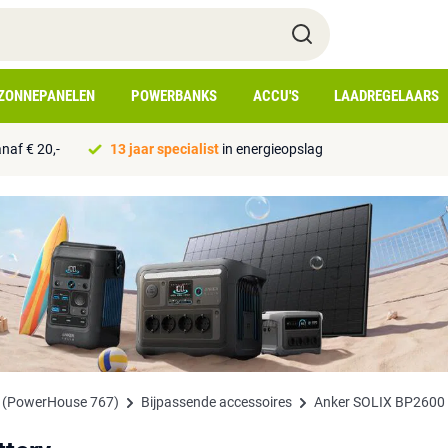
ZONNEPANELEN
POWERBANKS
ACCU'S
LAADREGELAARS
naf € 20,-
13 jaar specialist
in energieopslag
n (PowerHouse 767)
Bijpassende accessoires
Anker SOLIX BP2600 