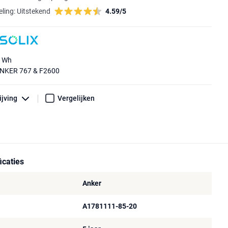
ling:
Uitstekend
4.59/5
0 Wh
 ANKER 767 & F2600
ijving
Vergelijken
icaties
Anker
A1781111-85-20