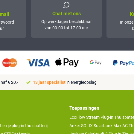
Chat met ons
mail
K
Op werkdagen beschikbaar
ntwoord
In onze
van 09.00 tot 17.00 uur
ur
D
naf € 20,-
13 jaar specialist
in energieopslag
Toepassingen
EcoFlow Stream Plug-in Thuisbatter
n je plug-in thuisbatterij
Anker SOLIX Solarbank Max AC Thu