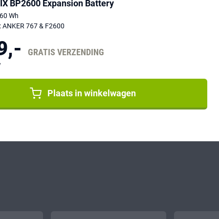
IX BP2600 Expansion Battery
560 Wh
r: ANKER 767 & F2600
9,-
GRATIS VERZENDING
W
Plaats in winkelwagen