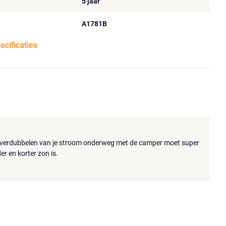
5 jaar
A1781B
pecificaties
t verdubbelen van je stroom onderweg met de camper moet super
der en korter zon is.