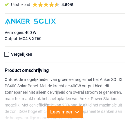
Uitstekend
4.59/5
Vermogen: 400 W
Output: MC4 & XT60
Vergelijken
Product omschrijving
Ontdek de mogelijkheden van groene energie met het Anker SOLIX
PS400 Solar Panel. Met de krachtige 400W output biedt dit
zonnepaneel niet alleen de vrijheid om overal stroom te genereren,
maar het maakt ook het snel opladen van Anker Power Stations
mogelijk. Met een efficiëntie van 23% haal je altijd het maximale uit
de zon. Deze hoge efficiëntie heeft het zonnepaneel te danken aan
Lees meer
de hoogwaardige monokristallen zonnecellen.
Flexibiliteit is de kern van de SOLIX PS400, met 3 modi voor