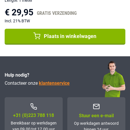
Lengte: 1 meter
€ 29,95
GRATIS VERZENDING
Incl. 21% BTW
Plaats in winkelwagen
Hulp nodig?
Contacteer onze
klantenservice
+31 (0)223 788 118
Stuur een e-mail
Bereikbaar op werkdagen
Op werkdagen antwoord
van 09.00 tot 17.00 uur
binnen 24 uur