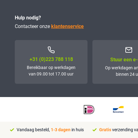
Hulp nodig?
Contacteer onze
klantenservice
+31 (0)223 788 118
Stuur een e-
Bereikbaar op werkdagen
Op werkdagen a
van 09.00 tot 17.00 uur
binnen 24 u
Vandaag besteld,
1-3 dagen
in huis
Gratis
verzending va