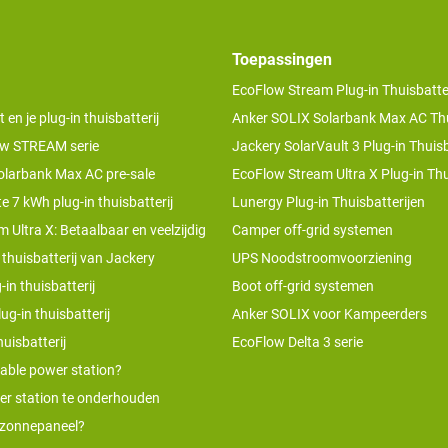
Toepassingen
EcoFlow Stream Plug-in Thuisbatter
n je plug-in thuisbatterij
Anker SOLIX Solarbank Max AC Thu
w STREAM serie
Jackery SolarVault 3 Plug-in Thuisb
olarbank Max AC pre-sale
EcoFlow Stream Ultra X Plug-in Thu
te 7 kWh plug-in thuisbatterij
Lunergy Plug-in Thuisbatterijen
 Ultra X: Betaalbaar en veelzijdig
Camper off-grid systemen
 thuisbatterij van Jackery
UPS Noodstroomvoorziening
-in thuisbatterij
Boot off-grid systemen
ug-in thuisbatterij
Anker SOLIX voor Kampeerders
uisbatterij
EcoFlow Delta 3 serie
table power station?
er station te onderhouden
 zonnepaneel?