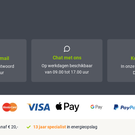
Chat met ons
mail
K
Op werkdagen beschikbaar
ntwoord
In onze
van 09.00 tot 17.00 uur
ur
D
naf € 20,-
13 jaar specialist
in energieopslag