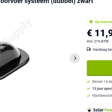
oorvoer systeem (dubbel) zwart
Op voorra
€ 11,
Incl. 21% BTW
Vandaag best
Binnen 14 d
13 jaar speci
Klantbeoorde