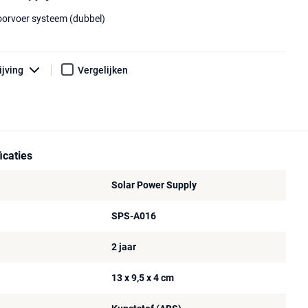
orvoer systeem (dubbel)
ijving
Vergelijken
icaties
Solar Power Supply
SPS-A016
2 jaar
13 x 9,5 x 4 cm